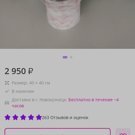
2 950
₽
Размер:
40
×
40
см
В наличии
Доставка в г. Новокузнецк:
Бесплатно
в течение ~4
часов
263 Отзывов и оценок