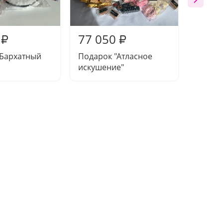
77 050
53 1
₽
₽
"Бархатный
Подарок "Атласное
Подаро
искушение"
пыль"