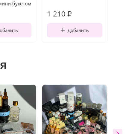
мини-букетом
1 210
160
₽
обавить
Добавить
я