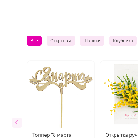
Все
Открытки
Шарики
Клубника
Топпер "8 марта"
Открытка ру