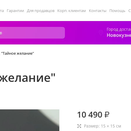
та
Гарантии
Для продавцов
Корп. клиентам
Контакты
Помощь
С
Город доста
Новокузн
 "Тайное желание"
 желание"
10 490
₽
Размер:
15
×
15
см