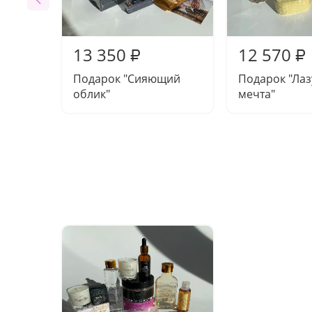
13 350
12 570
₽
₽
Подарок "Сияющий
Подарок "Ла
облик"
мечта"