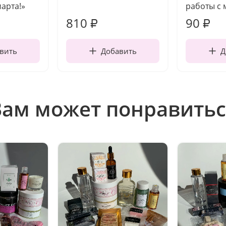
марта!»
работы с 
810
90
₽
₽
вить
Добавить
Д
Вам может понравитьс