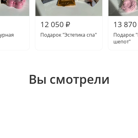
12 050
13 870
₽
зурная
Подарок "Эстетика спа"
Подарок 
шепот"
Вы смотрели