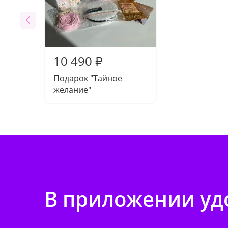
10 490
₽
Подарок "Тайное
желание"
В приложении удо