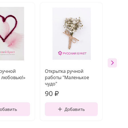
 ручной
Открытка ручной
Открыт
С любовью!»
работы "Маленькое
работ
чудо"
90
210
₽
обавить
Добавить