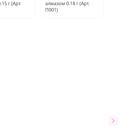
15 г (Арт.
алмазом 0.18 г (Арт.
алмазом
П001)
К003)