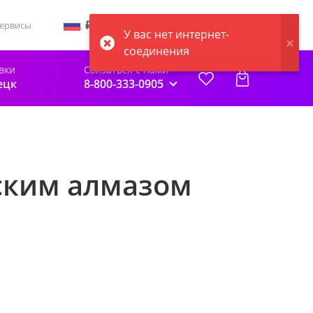
Статус заказа
Войти
ервисы
У вас нет интернет-
соединения
вки
Связаться с нами
ецк
8-800-333-0905
еским алмазом