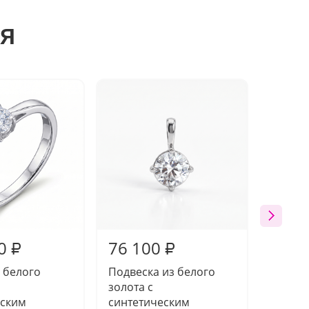
я
0
76 100
118 
₽
₽
 белого
Подвеска из белого
Кольцо
золота с
золота
еским
синтетическим
синте