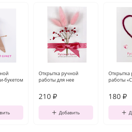
чной
Открытка ручной
Открытка
и-букетом
работы для нее
работы «
210
180
₽
₽
вить
Добавить
Д