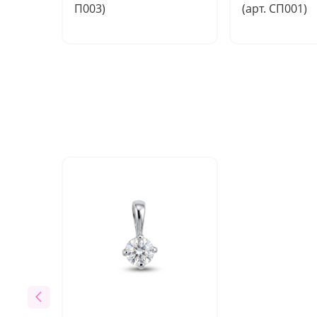
П003)
(арт. СП001)