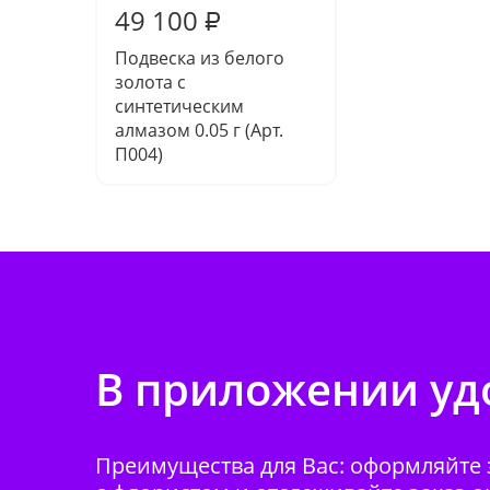
49 100
₽
Подвеска из белого
золота с
синтетическим
алмазом 0.05 г (Арт.
П004)
В приложении удо
Преимущества для Вас: оформляйте з