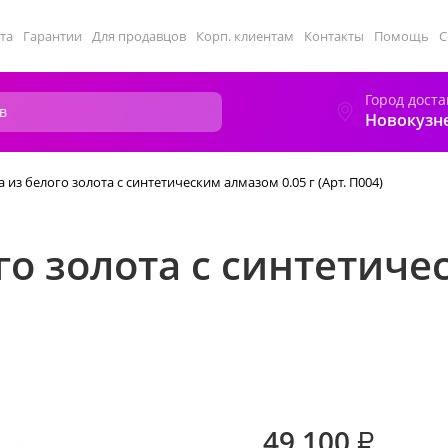
та
Гарантии
Для продавцов
Корп. клиентам
Контакты
Помощь
С
Город доста
Новокузн
 из белого золота с синтетическим алмазом 0.05 г (Арт. П004)
го золота с синтетич
49 100
₽