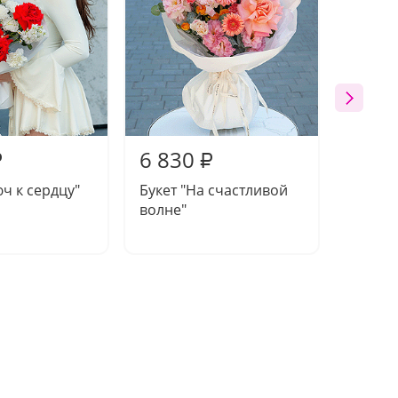
6 830
8 21
₽
₽
юч к сердцу"
Букет "На счастливой
Букет 
волне"
момен