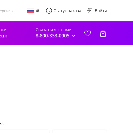
Статус заказа
Войти
ервисы
вки
Связаться с нами
ецк
8-800-333-0905
а: