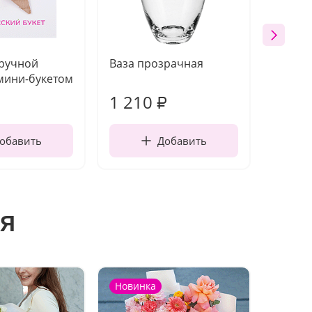
 ручной
Ваза прозрачная
Топпе
мини-букетом
1 210
160
₽
обавить
Добавить
я
Новинка
Новин