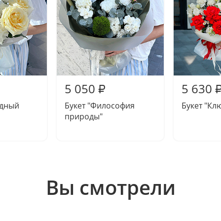
5 050
5 630
₽
одный
Букет "Философия
Букет "Кл
природы"
Вы смотрели