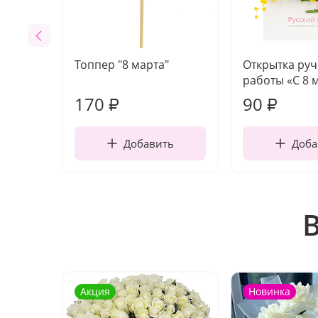
Топпер "8 марта"
Открытка ру
работы «С 8 
170
90
₽
₽
Добавить
Доба
Акция
Новинка