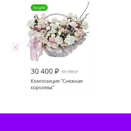
Акция
30 400
₽
33 780
₽
Композиция "Снежная
королева"