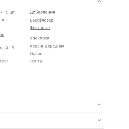
Роза Эквадор белая 50 см - 15 шт.
Добавления
 шт.
Ваксфловер
Фисташка
ая
Упаковка
Корзина средняя
вый - 3
Оазис
тика
Лента