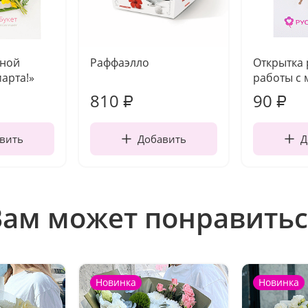
чной
Раффаэлло
Открытка
марта!»
работы с 
810
90
₽
₽
вить
Добавить
Д
Вам может понравитьс
Новинка
Новинка