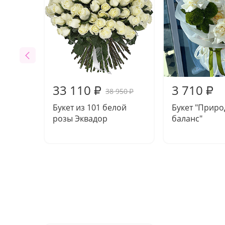
33 110
3 710
₽
₽
38 950
₽
Букет из 101 белой
Букет "Прир
розы Эквадор
баланс"