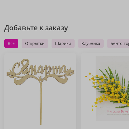
Добавьте к заказу
Все
Открытки
Шарики
Клубника
Бенто-то