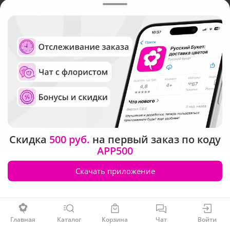
Новокузнецке
Русский Букет, 2026
Общество с ограниченной ответственностью «Технология»
ОГРН: 1195476081745, ИНН: 5410081997
Юридический адрес: г. Новосибирск, ул. Ипподромская,
д.42, оф. 3
Рейтинг Русского букета в г. Новокузнецк
Скидка
500 руб.
на первый заказ по коду
APP500
Скачать приложение
Заказать
Главная
Каталог
Корзина
Чат
Войти