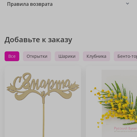
Правила возврата
Добавьте к заказу
Все
Открытки
Шарики
Клубника
Бенто-то