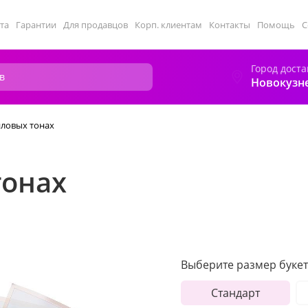
та
Гарантии
Для продавцов
Корп. клиентам
Контакты
Помощь
С
Город доста
Новокузн
иловых тонах
тонах
Выберите размер букет
Стандарт