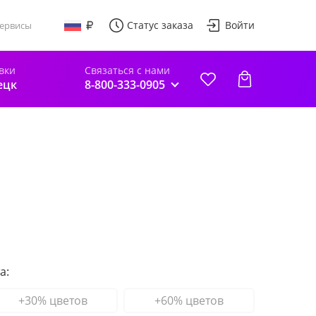
Статус заказа
Войти
ервисы
вки
Связаться с нами
ецк
8-800-333-0905
а:
+30% цветов
+60% цветов