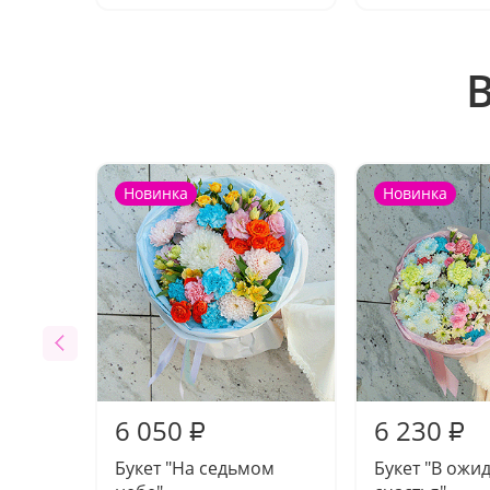
Новинка
Новинка
6 050
6 230
₽
₽
Букет "На седьмом
Букет "В ожи