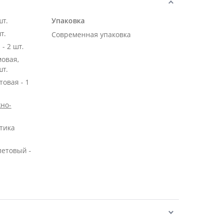
шт.
Упаковка
т.
Современная упаковка
- 2 шт.
мовая,
шт.
овая - 1
но-
тика
летовый -