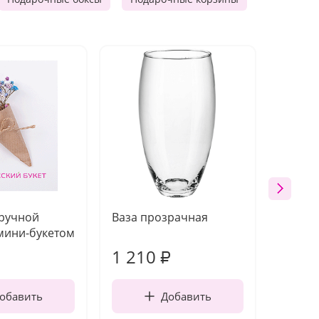
 ручной
Ваза прозрачная
Топпе
мини-букетом
1 210
160
₽
обавить
Добавить