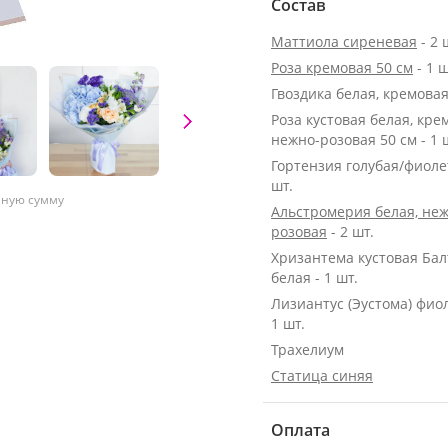
Состав
Маттиола сиреневая
- 2 
Роза кремовая 50 см
- 1 ш
Гвоздика белая, кремовая 
Роза кустовая белая, кре
нежно-розовая 50 см - 1 
Гортензия голубая/фиолет
шт.
нную сумму
Альстромерия белая, неж
розовая
- 2 шт.
Хризантема кустовая Бал
белая - 1 шт.
Лизиантус (Эустома) фио
1 шт.
Трахелиум
Статица синяя
Оплата