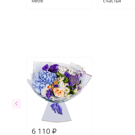
небе"
счастья"
6 110
₽