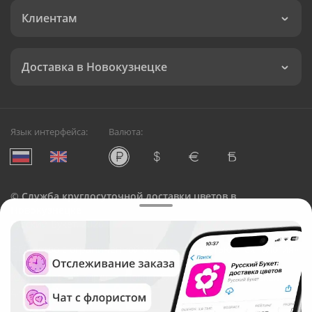
Клиентам
Доставка в Новокузнецке
Язык интерфейса:
Валюта:
©
Служба круглосуточной доставки цветов в
Новокузнецке
Русский Букет, 2026
Общество с ограниченной ответственностью «Технология»
ОГРН: 1195476081745, ИНН: 5410081997
Юридический адрес: г. Новосибирск, ул. Ипподромская,
д.42, оф. 3