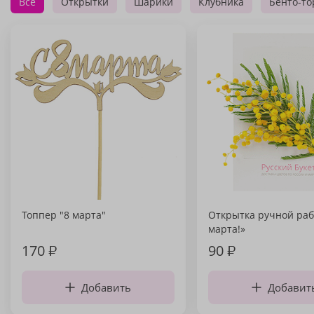
Все
Открытки
Шарики
Клубника
Бенто-то
Топпер "8 марта"
Открытка ручной раб
марта!»
170
₽
90
₽
Добавить
Добавит