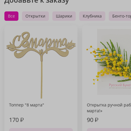
Все
Открытки
Шарики
Клубника
Бенто-то
Топпер "8 марта"
Открытка ручной раб
марта!»
170
₽
90
₽