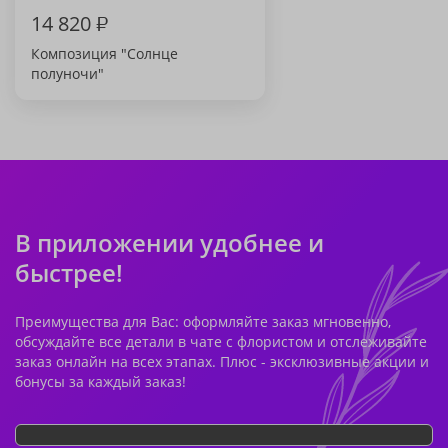
14 820
₽
Композиция "Солнце
полуночи"
В приложении удобнее и
быстрее!
Преимущества для Вас: оформляйте заказ мгновенно,
обсуждайте все детали в чате с флористом и отслеживайте
заказ онлайн на всех этапах. Плюс - эксклюзивные акции и
бонусы за каждый заказ!