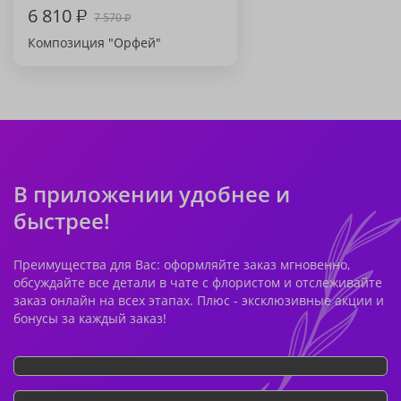
6 810
₽
7 570
₽
Композиция "Орфей"
В приложении удобнее и
быстрее!
Преимущества для Вас: оформляйте заказ мгновенно,
обсуждайте все детали в чате с флористом и отслеживайте
заказ онлайн на всех этапах. Плюс - эксклюзивные акции и
бонусы за каждый заказ!