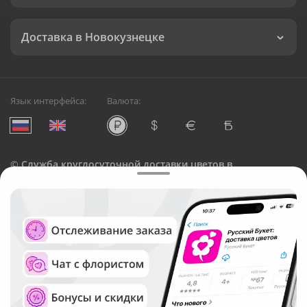
Доставка в Новокузнецке
Язык интерфейса:
Валюта:
©
Служба круглосуточной доставки цветов в
Новокузнецке
Русский Букет, 2026
Общество с ограниченной ответственностью «Технология»
ОГРН: 1195476081745, ИНН: 5410081997
Юридический адрес: г. Новосибирск, ул. Ипподромская,
д.42, оф. 3
Рейтинг Русского букета в г. Новокузнецк