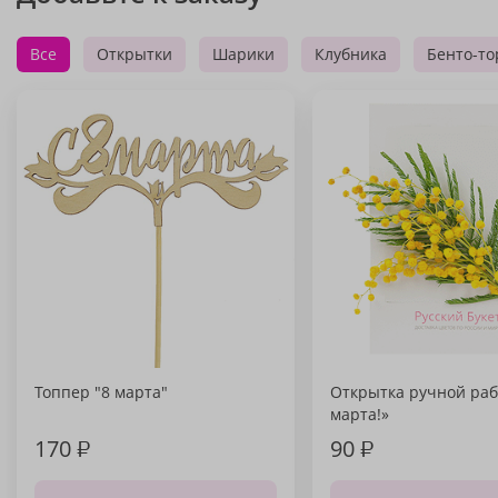
Все
Открытки
Шарики
Клубника
Бенто-то
Топпер "8 марта"
Открытка ручной раб
марта!»
170
₽
90
₽