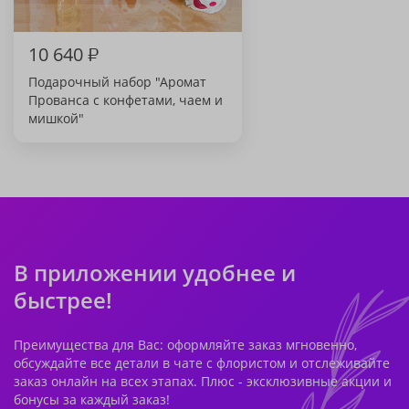
10 640
₽
Подарочный набор "Аромат
Прованса с конфетами, чаем и
мишкой"
В приложении удобнее и
быстрее!
Преимущества для Вас: оформляйте заказ мгновенно,
обсуждайте все детали в чате с флористом и отслеживайте
заказ онлайн на всех этапах. Плюс - эксклюзивные акции и
бонусы за каждый заказ!