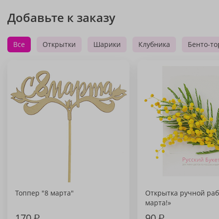
Добавьте к заказу
Все
Открытки
Шарики
Клубника
Бенто-то
Топпер "8 марта"
Открытка ручной раб
марта!»
170
₽
90
₽