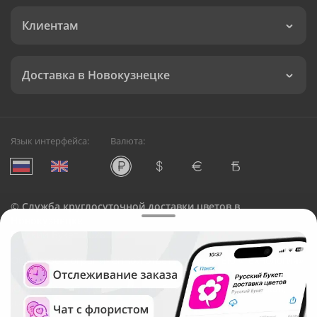
Клиентам
Доставка в Новокузнецке
Язык интерфейса:
Валюта:
©
Служба круглосуточной доставки цветов в
Новокузнецке
Русский Букет, 2026
Общество с ограниченной ответственностью «Технология»
ОГРН: 1195476081745, ИНН: 5410081997
Юридический адрес: г. Новосибирск, ул. Ипподромская,
д.42, оф. 3