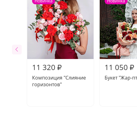
Новинка
Новинка
11 320
11 050
₽
₽
Композиция "Слияние
Букет "Жар-п
горизонтов"