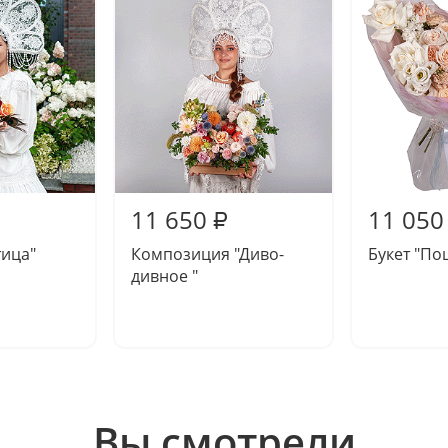
11 650
11 050
₽
тица"
Композиция "Диво-
Букет "По
дивное "
Вы смотрели