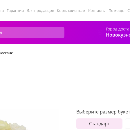
та
Гарантии
Для продавцов
Корп. клиентам
Контакты
Помощь
С
Город доста
Новокузн
нессанс"
"
Выберите размер букет
Стандарт