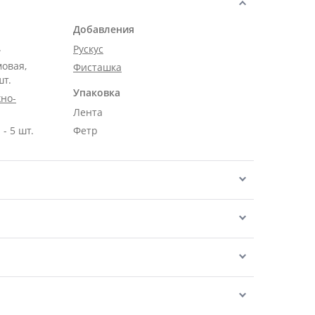
Добавления
.
Рускус
мовая,
Фисташка
шт.
Упаковка
но-
Лента
- 5 шт.
Фетр