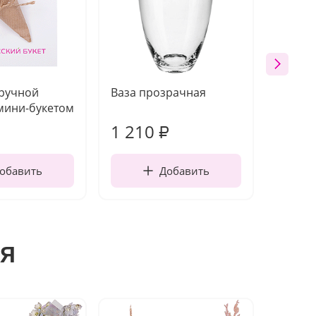
 ручной
Ваза прозрачная
Топпе
мини-букетом
1 210
160
₽
обавить
Добавить
я