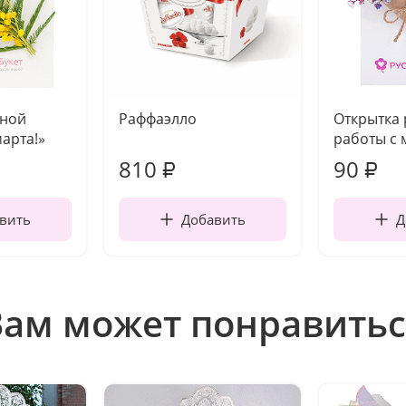
чной
Раффаэлло
Открытка
марта!»
работы с 
810
90
₽
₽
вить
Добавить
Д
Вам может понравитьс