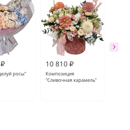
10 810
11 5
₽
₽
целуй росы"
Композиция
Компо
"Сливочная карамель"
"Тропи