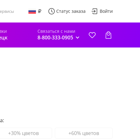
Статус заказа
Войти
ервисы
вки
Связаться с нами
ецк
8-800-333-0905
а:
+30% цветов
+60% цветов