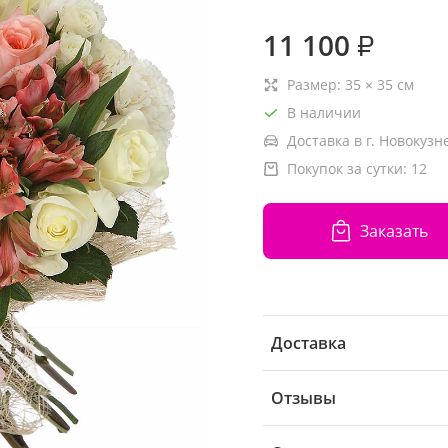
11 100
₽
Размер:
35
×
35
см
В наличии
Доставка в г. Новокузн
Покупок за сутки:
12
Заказать
Доставка
Отзывы