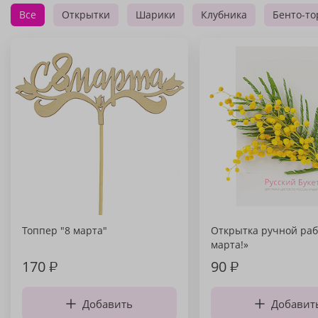
Все
Открытки
Шарики
Клубника
Бенто-то
Топпер "8 марта"
Открытка ручной раб
марта!»
170
₽
90
₽
Добавить
Добавит