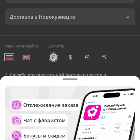
Доставка в Новокузнецке
Язык интерфейса:
Валюта:
©
Служба круглосуточной доставки цветов в
Новокузнецке
Русский Букет, 2026
Общество с ограниченной ответственностью «Технология»
ОГРН: 1195476081745, ИНН: 5410081997
Юридический адрес: г. Новосибирск, ул. Ипподромская,
д.42, оф. 3
Рейтинг Русского букета в г. Новокузнецк