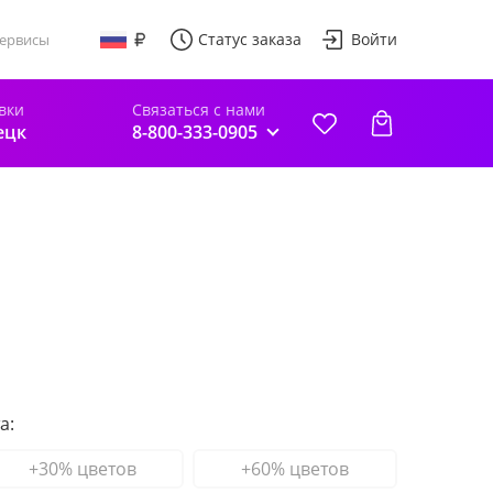
Статус заказа
Войти
ервисы
вки
Связаться с нами
ецк
8-800-333-0905
а:
+30% цветов
+60% цветов