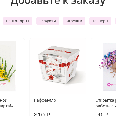
Бенто-торты
Сладости
Игрушки
Топперы
чной
Раффаэлло
Открытка
марта!»
работы с 
810
90
₽
₽