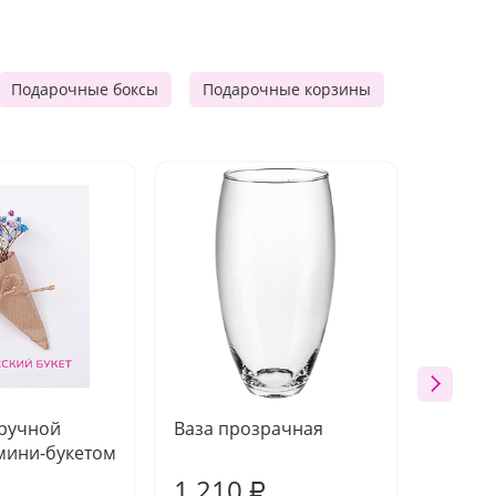
Подарочные боксы
Подарочные корзины
Продукто
 ручной
Ваза прозрачная
Топпе
мини-букетом
1 210
160
₽