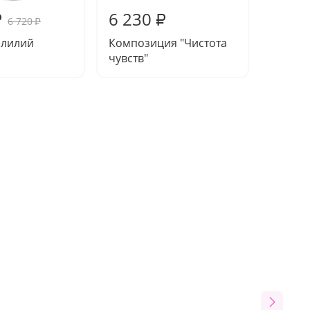
6 230
6 32
₽
₽
6 720
₽
5 лилий
Композиция "Чистота
Букет 
чувств"
Счастл