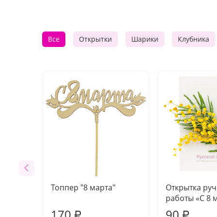
Все
Открытки
Шарики
Клубника
Топпер "8 марта"
Открытка ру
работы «С 8 
170
90
₽
₽