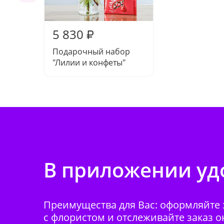
5 830
₽
Подарочный набор
"Лилии и конфеты"
В приложении удо
Преимущества для Вас: оформляйте з
с флористом и отслеживайте заказ о