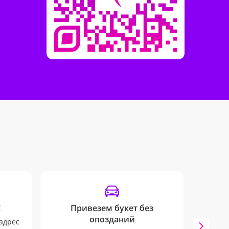
!
Привезем букет без
SM
опозданий
адрес
Мы 