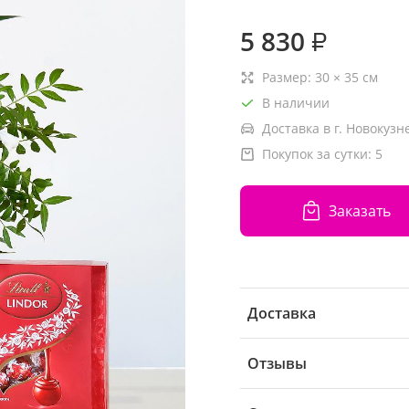
5 830
₽
Размер:
30
×
35
см
В наличии
Доставка в г. Новокузн
Покупок за сутки:
5
Заказать
Доставка
Отзывы