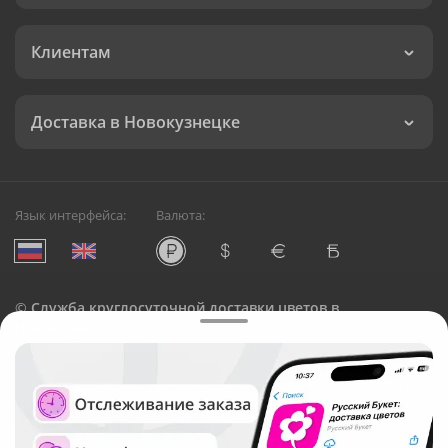
Клиентам
Доставка в Новокузнецке
Язык интерфейса:
Валюта:
©
Служба круглосуточной доставки цветов в
Новокузнецке
Русский Букет, 2026
Общество с ограниченной ответственностью «Технология»
ОГРН: 1195476081745, ИНН: 5410081997
Юридический адрес: г. Новосибирск, ул. Ипподромская,
д.42, оф. 3