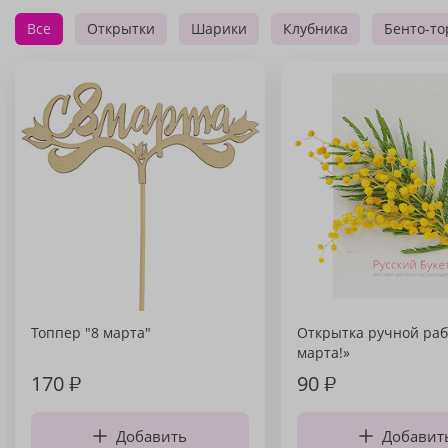
Все
Открытки
Шарики
Клубника
Бенто-то
Топпер "8 марта"
Открытка ручной раб
марта!»
170
₽
90
₽
Добавить
Добавит