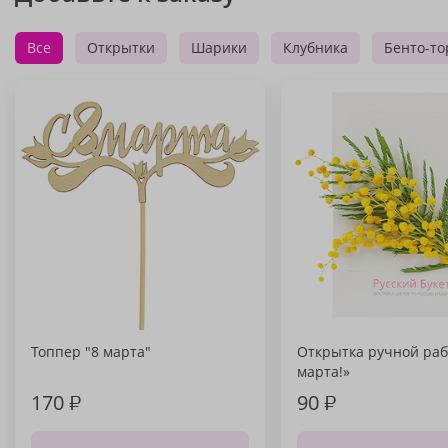
Все
Открытки
Шарики
Клубника
Бенто-то
Топпер "8 марта"
Открытка ручной раб
марта!»
170
₽
90
₽