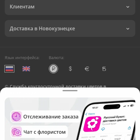
Клиентам
Доставка в Новокузнецке
Язык интерфейса:
Валюта:
©
Служба круглосуточной доставки цветов в
Новокузнецке
Русский Букет, 2026
Общество с ограниченной ответственностью «Технология»
ОГРН: 1195476081745, ИНН: 5410081997
Юридический адрес: г. Новосибирск, ул. Ипподромская,
д.42, оф. 3