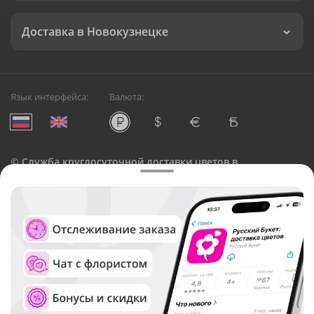
Доставка в Новокузнецке
Язык интерфейса:
Валюта:
©
Служба круглосуточной доставки цветов в
Новокузнецке
Русский Букет, 2026
Общество с ограниченной ответственностью «Технология»
ОГРН: 1195476081745, ИНН: 5410081997
Юридический адрес: г. Новосибирск, ул. Ипподромская,
д.42, оф. 3
Рейтинг Русского букета в г. Новокузнецк