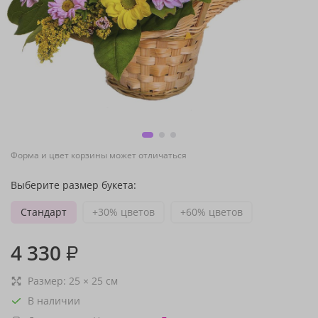
Форма и цвет корзины может отличаться
Выберите размер букета:
Стандарт
+30% цветов
+60% цветов
4 330
₽
Размер:
25
×
25
см
В наличии