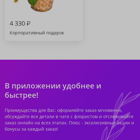
4 330
₽
Корпоративный подарок
В приложении удобнее и
быстрее!
Преимущества для Вас: оформляйте заказ мгновенно,
обсуждайте все детали в чате с флористом и отслеживайте
заказ онлайн на всех этапах. Плюс - эксклюзивные акции и
бонусы за каждый заказ!