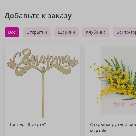
Добавьте к заказу
Все
Открытки
Шарики
Клубника
Бенто-то
Топпер "8 марта"
Открытка ручной раб
марта!»