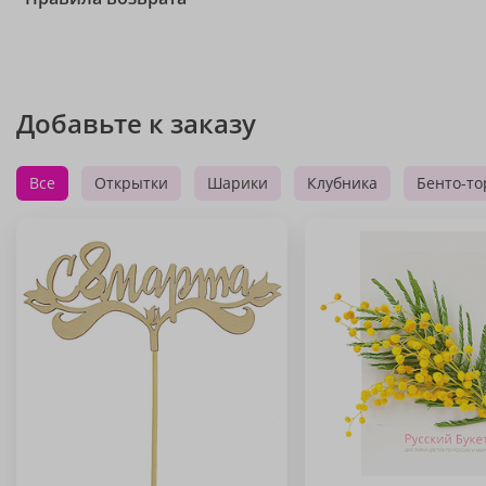
Добавьте к заказу
Все
Открытки
Шарики
Клубника
Бенто-то