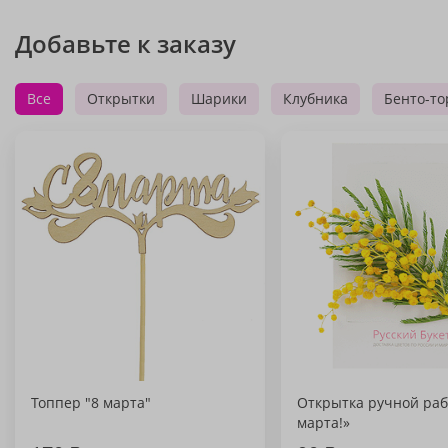
Добавьте к заказу
Все
Открытки
Шарики
Клубника
Бенто-то
Топпер "8 марта"
Открытка ручной раб
марта!»