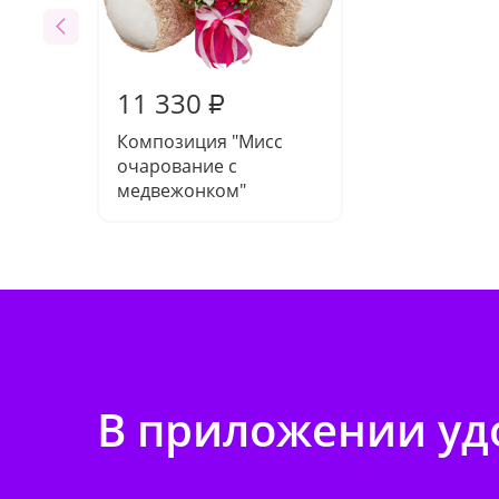
11 330
₽
Композиция "Мисс
очарование с
медвежонком"
В приложении удо