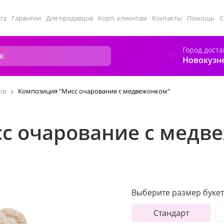
та
Гарантии
Для продавцов
Корп. клиентам
Контакты
Помощь
С
Город доста
Новокузн
ов
Композиция "Мисс очарование с медвежонком"
с очарование с медв
Выберите размер букет
Стандарт