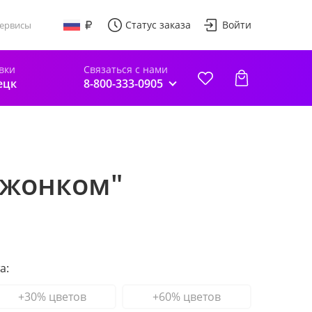
Статус заказа
Войти
ервисы
вки
Связаться с нами
ецк
8-800-333-0905
ежонком"
а:
+30% цветов
+60% цветов