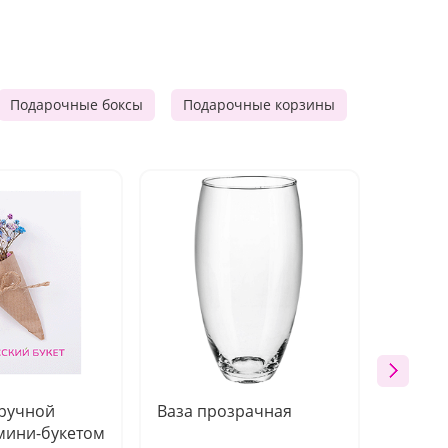
Подарочные боксы
Подарочные корзины
Продукто
 ручной
Ваза прозрачная
Топпе
мини-букетом