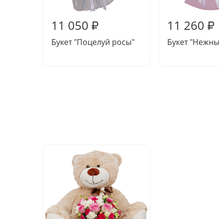
11 050
11 260
₽
₽
Букет "Поцелуй росы"
Букет "Нежны