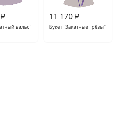
11 170
11 5
₽
₽
катный вальс"
Букет "Закатные грёзы"
Букет 
облако