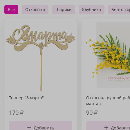
Все
Открытки
Шарики
Клубника
Бенто-то
Топпер "8 марта"
Открытка ручной раб
марта!»
170
₽
90
₽
Добавить
Добавит