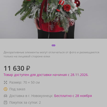
Декоративные элементы могут отличаться от фото и размещаются
только на лицевой стороне елки
11 630
₽
Товар доступен для доставки начиная с 28.11.2026.
Размер:
70
×
50
см
Под заказ
Доставка в г. Новокузнецк:
Бесплатно
с 28 ноября
Покупок за сутки:
2