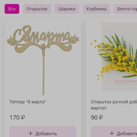
Все
Открытки
Шарики
Клубника
Бенто-то
Топпер "8 марта"
Открытка ручной раб
марта!»
170
₽
90
₽
Добавить
Добавит