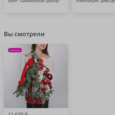
Букет "Шамаханская царица"
Композиция "Диво-ди
Вы смотрели
Новинка
11 630
₽