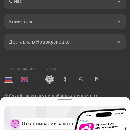
О нас
Клиентам
Доставка в Новокузнецке
Язык интерфейса:
Валюта:
©
Служба круглосуточной доставки цветов в
Новокузнецке
Русский Букет, 2026
Общество с ограниченной ответственностью «Технология»
ОГРН: 1195476081745, ИНН: 5410081997
Юридический адрес: г. Новосибирск, ул. Ипподромская,