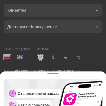
Клиентам
Доставка в Новокузнецке
Язык интерфейса:
Валюта:
©
Служба круглосуточной доставки цветов в
Новокузнецке
Русский Букет, 2026
Общество с ограниченной ответственностью «Технология»
ОГРН: 1195476081745, ИНН: 5410081997
Юридический адрес: г. Новосибирск, ул. Ипподромская,
д.42, оф. 3