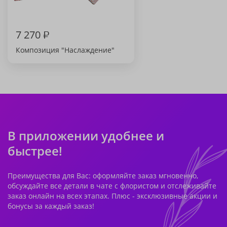
7 270
₽
Композиция "Наслаждение"
В приложении удобнее и
быстрее!
Преимущества для Вас: оформляйте заказ мгновенно,
обсуждайте все детали в чате с флористом и отслеживайте
заказ онлайн на всех этапах. Плюс - эксклюзивные акции и
бонусы за каждый заказ!