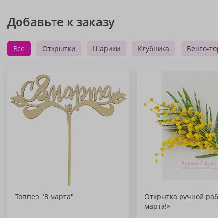
Добавьте к заказу
Все
Открытки
Шарики
Клубника
Бенто-то
Топпер "8 марта"
Открытка ручной раб
марта!»