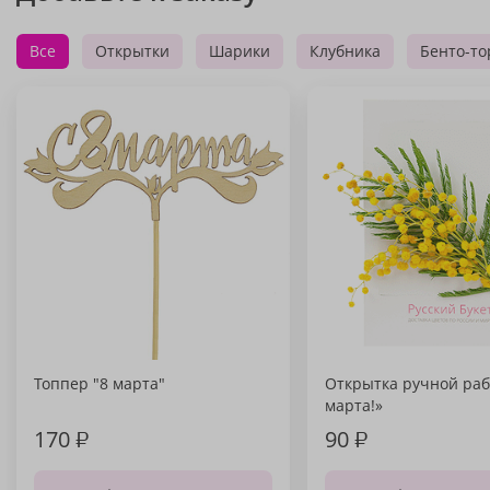
Все
Открытки
Шарики
Клубника
Бенто-то
Топпер "8 марта"
Открытка ручной раб
марта!»
170
₽
90
₽