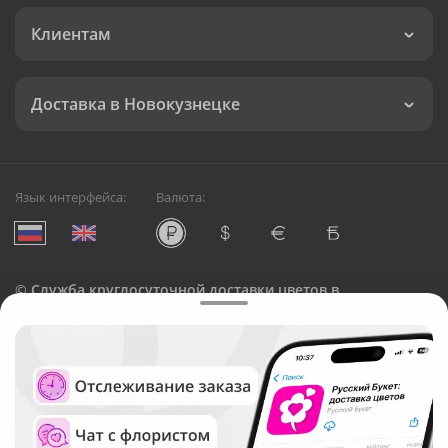
Клиентам
Доставка в Новокузнецке
Язык интерфейса:
Валюта:
©
Служба круглосуточной доставки цветов в
Новокузнецке
Русский Букет, 2026
Общество с ограниченной ответственностью «Технология»
ОГРН: 1195476081745, ИНН: 5410081997
Юридический адрес: г. Новосибирск, ул. Ипподромская,
д.42, оф. 3