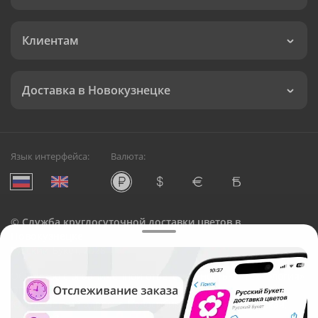
Клиентам
Доставка в Новокузнецке
Язык интерфейса:
Валюта:
©
Служба круглосуточной доставки цветов в
Новокузнецке
Русский Букет, 2026
Общество с ограниченной ответственностью «Технология»
ОГРН: 1195476081745, ИНН: 5410081997
Юридический адрес: г. Новосибирск, ул. Ипподромская,