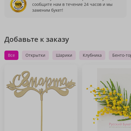
сообщите нам в течение 24 часов и мы
заменим букет!
Добавьте к заказу
Все
Открытки
Шарики
Клубника
Бенто-то