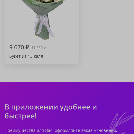
9 670
₽
11 380
₽
Букет из 13 калл
В приложении удобнее и
быстрее!
Преимущества для Вас: оформляйте заказ мгновенно,