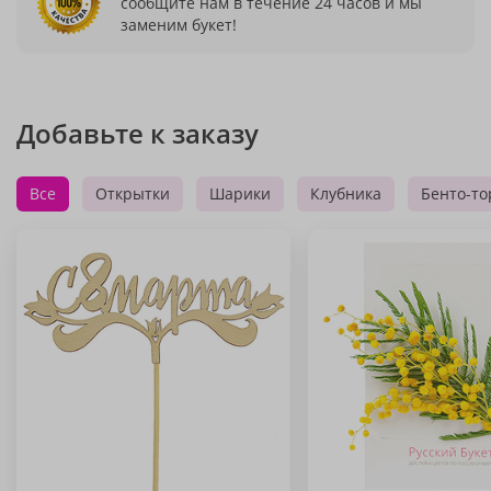
сообщите нам в течение 24 часов и мы
заменим букет!
Добавьте к заказу
Все
Открытки
Шарики
Клубника
Бенто-то