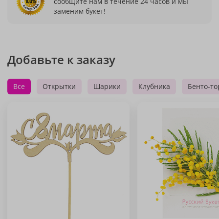
сообщите нам в течение 24 часов и мы
заменим букет!
Добавьте к заказу
Все
Открытки
Шарики
Клубника
Бенто-то