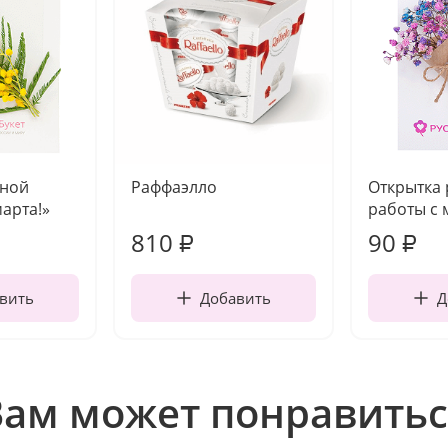
чной
Раффаэлло
Открытка
марта!»
работы с 
810
90
₽
₽
вить
Добавить
Д
Вам может понравитьс