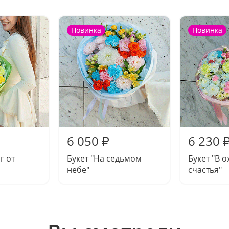
Новинка
Новинка
6 050
6 230
₽
г от
Букет "На седьмом
Букет "В 
небе"
счастья"