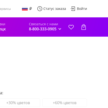
Статус заказа
Войти
ервисы
вки
Связаться с нами
ецк
8-800-333-0905
а:
+30% цветов
+60% цветов