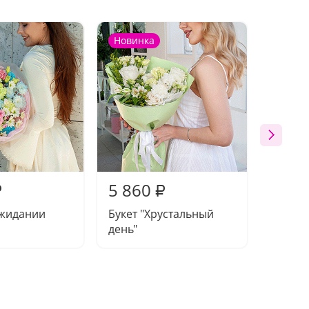
Новинка
Новин
5 860
6 26
₽
₽
ожидании
Букет "Хрустальный
Букет 
день"