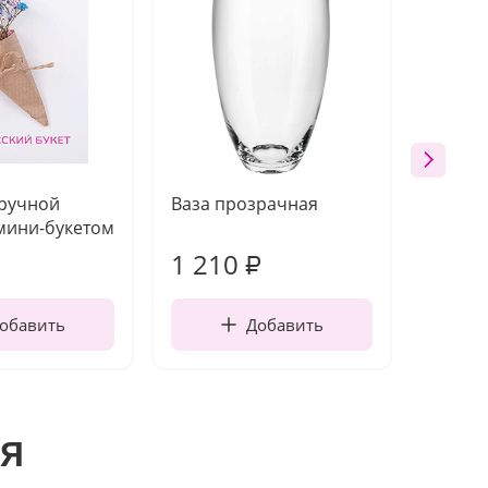
 ручной
Ваза прозрачная
Топпе
мини-букетом
1 210
160
₽
обавить
Добавить
я