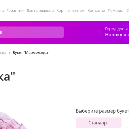
та
Гарантии
Для продавцов
Корп. клиентам
Контакты
Помощь
С
Город доста
Новокузн
озы
Букет "Мармеладка"
ка"
Выберите размер букет
Стандарт