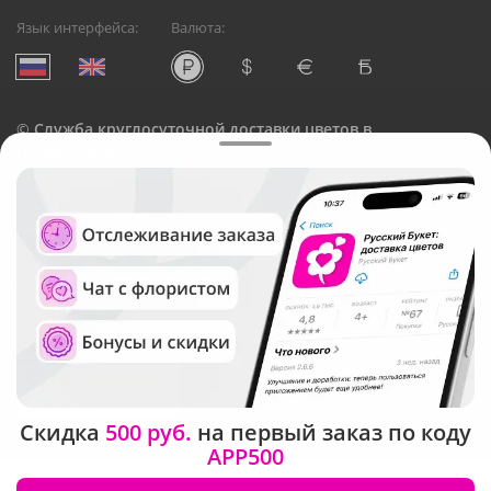
Язык интерфейса:
Валюта:
©
Служба круглосуточной доставки цветов в
Новокузнецке
Русский Букет, 2026
Общество с ограниченной ответственностью «Технология»
ОГРН: 1195476081745, ИНН: 5410081997
Юридический адрес: г. Новосибирск, ул. Ипподромская,
д.42, оф. 3
Рейтинг Русского букета в г. Новокузнецк
Скидка
500 руб.
на первый заказ по коду
APP500