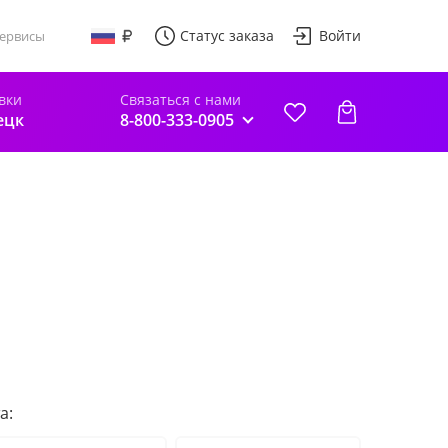
Статус заказа
Войти
ервисы
вки
Связаться с нами
ецк
8-800-333-0905
а: