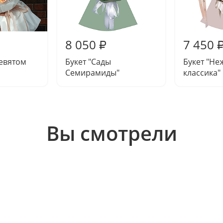
8 050
7 450
₽
девятом
Букет "Сады
Букет "Не
Семирамиды"
классика"
Вы смотрели