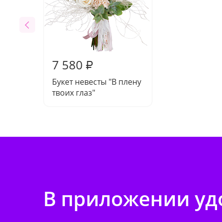
7 580
₽
Букет невесты "В плену
твоих глаз"
В приложении удо