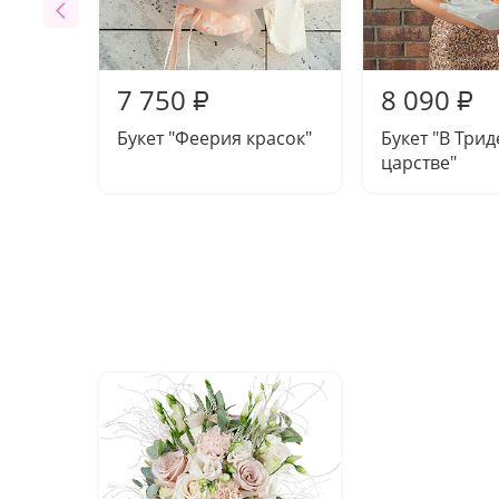
7 750
8 090
₽
₽
Букет "Феерия красок"
Букет "В Три
царстве"