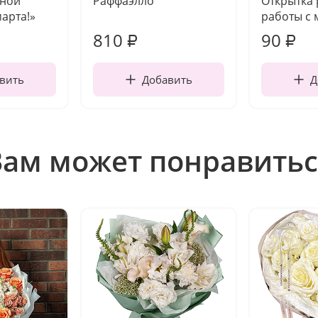
чной
Раффаэлло
Открытка
марта!»
работы с 
810
90
₽
₽
вить
Добавить
Д
Вам может понравитьс