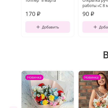
Топпер "8 марта"
Открытка ру
работы «С 8 
170
90
₽
₽
Добавить
Доба
Новинка
Новинка