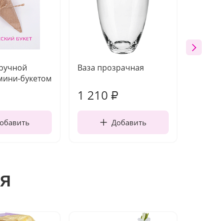
 ручной
Ваза прозрачная
Топпе
мини-букетом
1 210
160
₽
обавить
Добавить
я