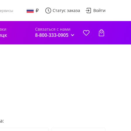
Статус заказа
Войти
ервисы
вки
Связаться с нами
ецк
8-800-333-0905
а: