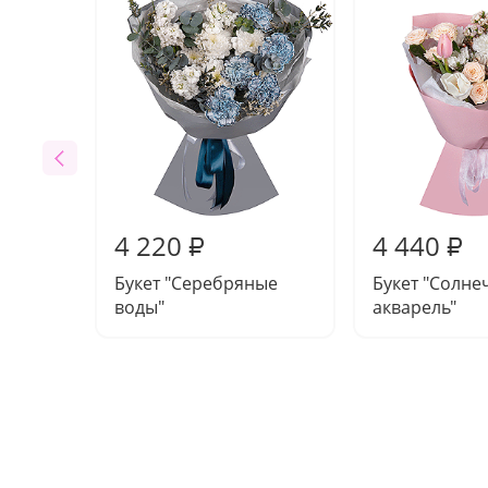
4 220
4 440
₽
₽
Букет "Серебряные
Букет "Солне
воды"
акварель"