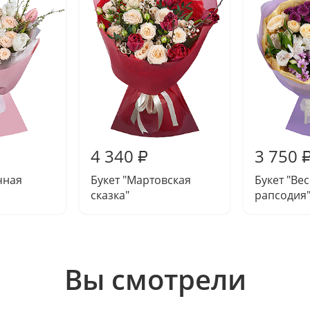
4 340
3 750
₽
чная
Букет "Мартовская
Букет "Ве
сказка"
рапсодия
Вы смотрели