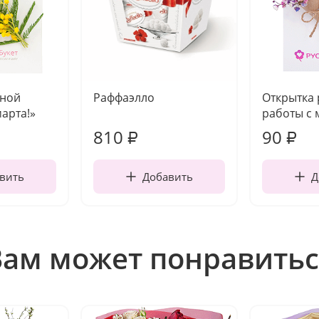
чной
Раффаэлло
Открытка
марта!»
работы с 
810
90
₽
₽
вить
Добавить
Д
Вам может понравитьс