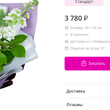
Стандарт
3 780
₽
Размер:
20
×
30
см
В наличии
Доставка в г. Новокузн
Покупок за сутки:
31
Заказать
Доставка
Отзывы