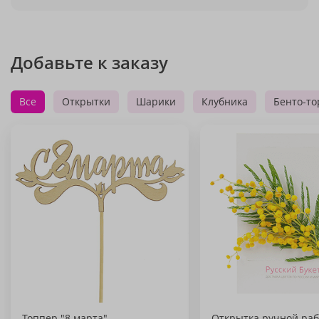
Добавьте к заказу
Все
Открытки
Шарики
Клубника
Бенто-то
Топпер "8 марта"
Открытка ручной раб