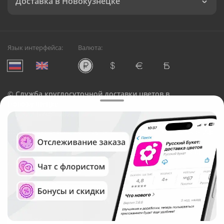
Доставка в Новокузнецке
Язык интерфейса:
Валюта:
©
Служба круглосуточной доставки цветов в
Новокузнецке
Русский Букет, 2026
Общество с ограниченной ответственностью «Технология»
ОГРН: 1195476081745, ИНН: 5410081997
Юридический адрес: г. Новосибирск, ул. Ипподромская,
д.42, оф. 3
Рейтинг Русского букета в г. Новокузнецк