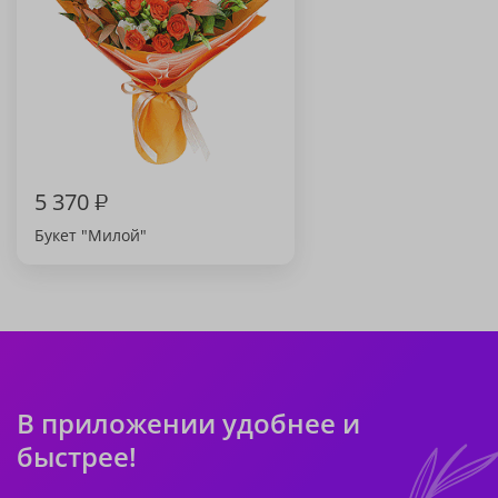
5 370
₽
Букет "Милой"
В приложении удобнее и
быстрее!