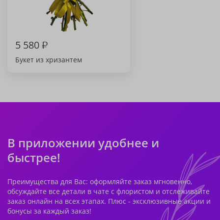
5 580
₽
Букет из хризантем
В приложении удобнее и
быстрее!
Преимущества для Вас: оформляйте заказ мгновенно,
обсуждайте все детали в чате с флористом и отслеживайте
заказ онлайн на всех этапах. Плюс - эксклюзивные акции и
бонусы за каждый заказ!