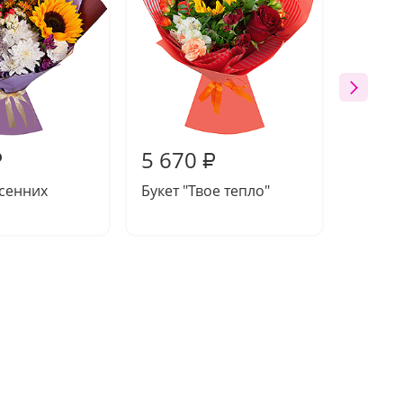
5 670
6 06
₽
₽
осенних
Букет "Твое тепло"
Букет 
привет