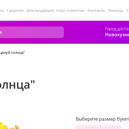
та
Гарантии
Для продавцов
Корп. клиентам
Контакты
Помощь
С
Город доста
Новокузн
целуй солнца"
олнца"
Выберите размер букет