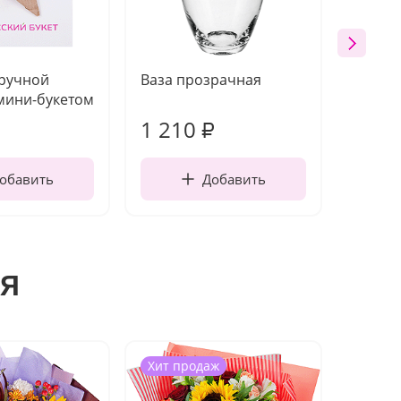
 ручной
Ваза прозрачная
Топпе
мини-букетом
1 210
160
₽
обавить
Добавить
я
Хит продаж
Хит п