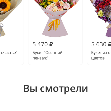
5 470
5 630
₽
 счастье"
Букет "Осенний
Букет из 
пейзаж"
цветов
Вы смотрели