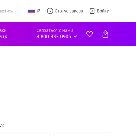
Статус заказа
Войти
ервисы
вки
Связаться с нами
ецк
8-800-333-0905
а: