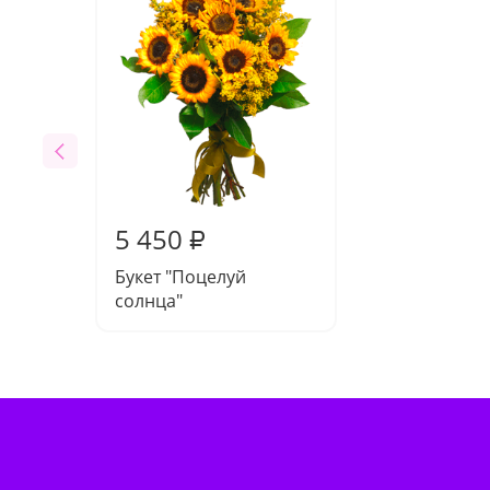
5 450
₽
Букет "Поцелуй
солнца"