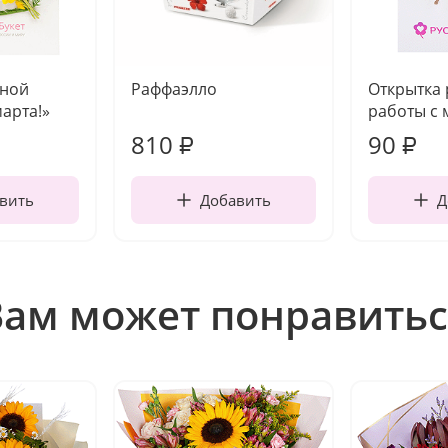
чной
Раффаэлло
Открытка
марта!»
работы с 
810
90
₽
₽
вить
Добавить
Д
Вам может понравитьс