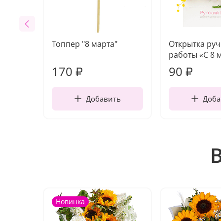
Топпер "8 марта"
Открытка ру
работы «С 8 
170
90
₽
₽
Добавить
Доба
Новинка