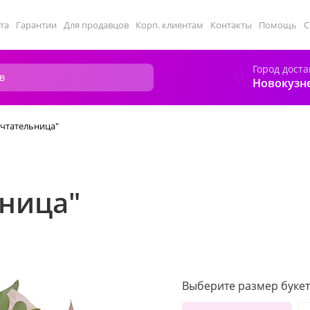
та
Гарантии
Для продавцов
Корп. клиентам
Контакты
Помощь
С
Город доста
Новокузн
ечтательница"
ьница"
Выберите размер букет