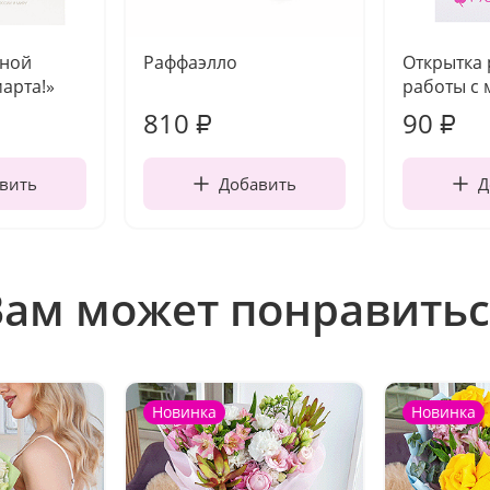
чной
Раффаэлло
Открытка
марта!»
работы с 
810
90
₽
₽
вить
Добавить
Д
Вам может понравитьс
Новинка
Новинка