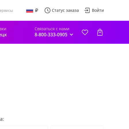
Статус заказа
Войти
ервисы
вки
Связаться с нами
ецк
8-800-333-0905
а: