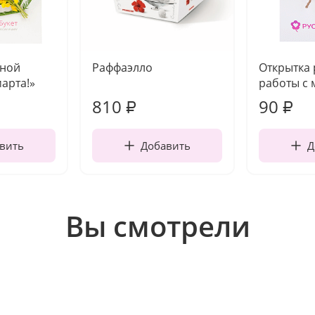
чной
Раффаэлло
Открытка
марта!»
работы с 
810
90
₽
₽
вить
Добавить
Д
Вы смотрели