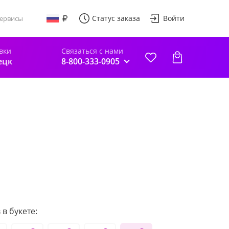
Статус заказа
Войти
ервисы
вки
Связаться с нами
ецк
8-800-333-0905
в букете: