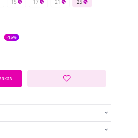
15
17
21
25
₽
-15%
заказ