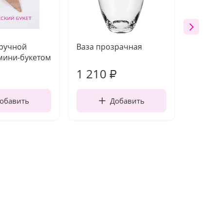
 ручной
Ваза прозрачная
Топпе
мини-букетом
1 210
160
₽
обавить
Добавить