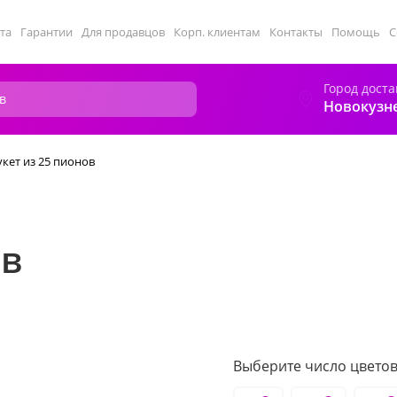
та
Гарантии
Для продавцов
Корп. клиентам
Контакты
Помощь
С
Город доста
Новокузн
укет из 25 пионов
ов
Выберите число цветов 