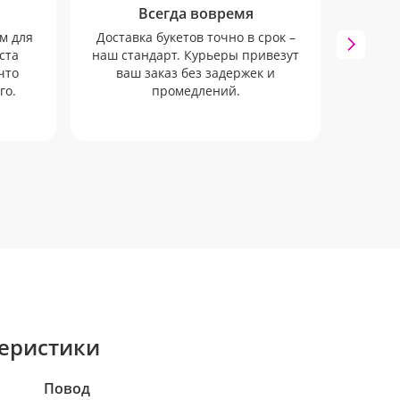
Всегда вовремя
От
м для
Доставка букетов точно в срок –
ста
наш стандарт. Курьеры привезут
Мы 
что
ваш заказ без задержек и
инфо
го.
промедлений.
SMS и 
к
еристики
Повод