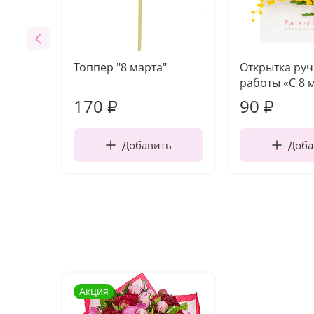
Топпер "8 марта"
Открытка ру
работы «С 8 
170
90
₽
₽
Добавить
Доба
Акция