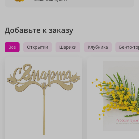
Добавьте к заказу
Все
Открытки
Шарики
Клубника
Бенто-то