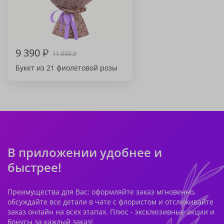
9 390
₽
11 050
₽
Букет из 21 фиолетовой розы
В приложении удобнее и
быстрее!
Преимущества для Вас: оформляйте заказ мгновенно,
обсуждайте все детали в чате с флористом и отслеживайте
заказ онлайн на всех этапах. Плюс - эксклюзивные акции и
бонусы за каждый заказ!