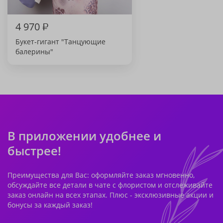
4 970
₽
Букет-гигант "Танцующие
балерины"
В приложении удобнее и
быстрее!
Преимущества для Вас: оформляйте заказ мгновенно,
обсуждайте все детали в чате с флористом и отслеживайте
заказ онлайн на всех этапах. Плюс - эксклюзивные акции и
бонусы за каждый заказ!