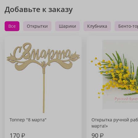
Добавьте к заказу
Все
Открытки
Шарики
Клубника
Бенто-то
Топпер "8 марта"
Открытка ручной раб
марта!»
170
₽
90
₽