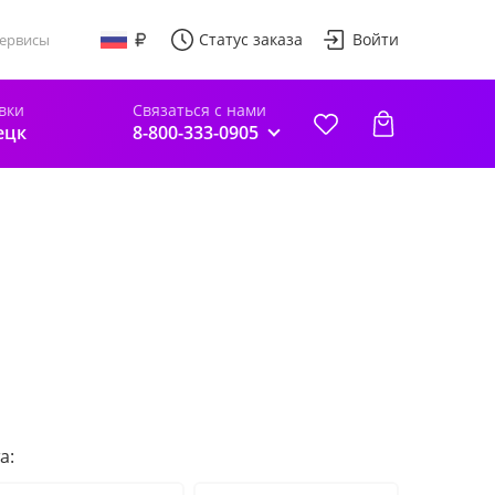
Статус заказа
Войти
ервисы
вки
Связаться с нами
ецк
8-800-333-0905
а: