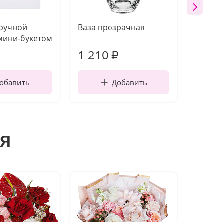
 ручной
Ваза прозрачная
Топпе
мини-букетом
1 210
160
₽
обавить
Добавить
я