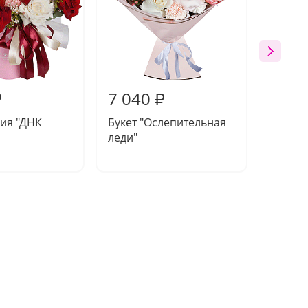
7 040
6 66
₽
₽
ия "ДНК
Букет "Ослепительная
Букет 
леди"
красав