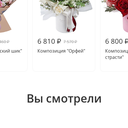
6 810
6 800
₽
460
7 570
₽
₽
ский шик"
Композиция "Орфей"
Композиц
страсти"
Вы смотрели