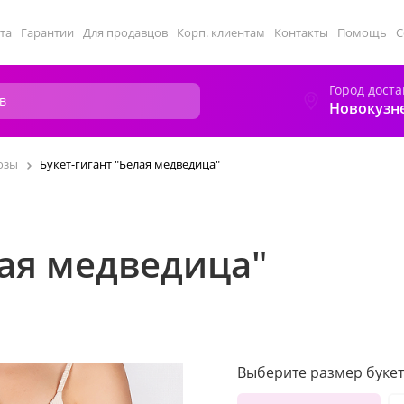
та
Гарантии
Для продавцов
Корп. клиентам
Контакты
Помощь
С
Город доста
Новокузн
озы
Букет-гигант "Белая медведица"
лая медведица"
Выберите размер букет