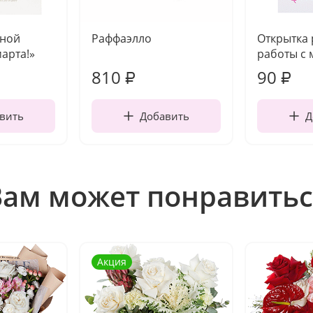
чной
Раффаэлло
Открытка
марта!»
работы с 
810
90
₽
₽
вить
Добавить
Д
Вам может понравитьс
Акция