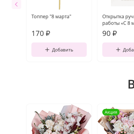
Топпер "8 марта"
Открытка ру
работы «С 8 
170
90
₽
₽
Добавить
Доба
Акция