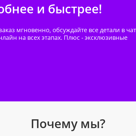
бнее и быстрее!
аказ мгновенно, обсуждайте все детали в ча
нлайн на всех этапах. Плюс - эксклюзивные
Почему мы?