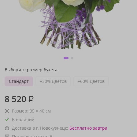
Выберите размер букета:
Стандарт
+30% цветов
+60% цветов
8 520
₽
Размер:
35
×
40
см
В наличии
Доставка в г. Новокузнецк:
Бесплатно
завтра
Покупок за сутки:
6