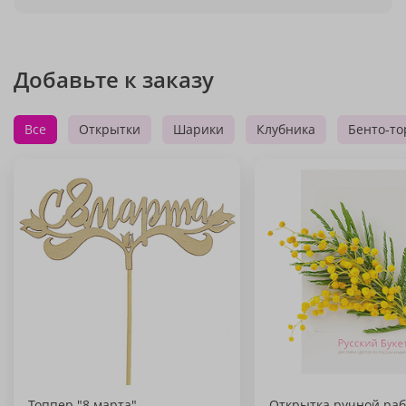
Добавьте к заказу
Все
Открытки
Шарики
Клубника
Бенто-то
Топпер "8 марта"
Открытка ручной раб