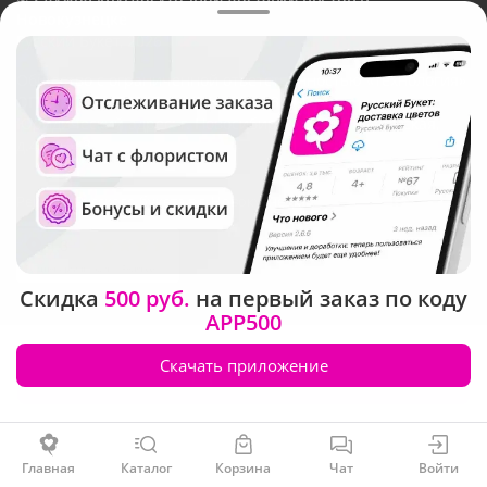
Новокузнецке
Русский Букет, 2026
Общество с ограниченной ответственностью «Технология»
ОГРН: 1195476081745, ИНН: 5410081997
Юридический адрес: г. Новосибирск, ул. Ипподромская,
д.42, оф. 3
Рейтинг Русского букета в г. Новокузнецк
Скидка
500 руб.
на первый заказ по коду
APP500
Скачать приложение
Заказать
Главная
Каталог
Корзина
Чат
Войти