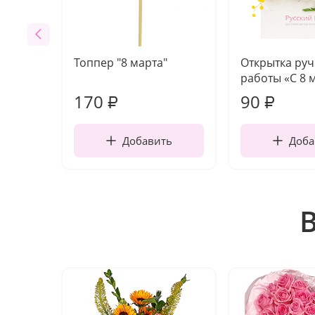
Топпер "8 марта"
Открытка ру
работы «С 8 
170
90
₽
₽
Добавить
Доба