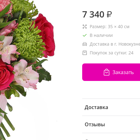
7 340
₽
Размер:
35
×
40
см
В наличии
Доставка в г. Новокузн
Покупок за сутки:
24
Заказать
Доставка
Отзывы