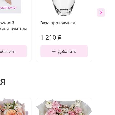
 ручной
Ваза прозрачная
Топпе
мини-букетом
1 210
160
₽
обавить
Добавить
я