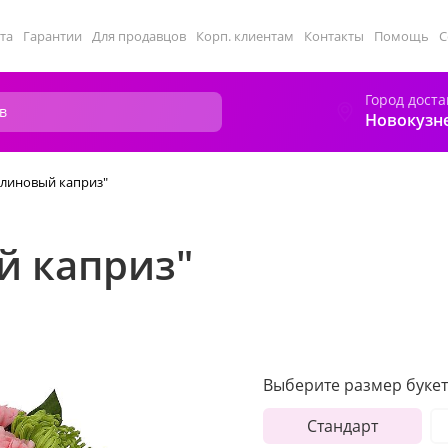
та
Гарантии
Для продавцов
Корп. клиентам
Контакты
Помощь
С
Город доста
Новокузн
алиновый каприз"
й каприз"
Выберите размер букет
Стандарт