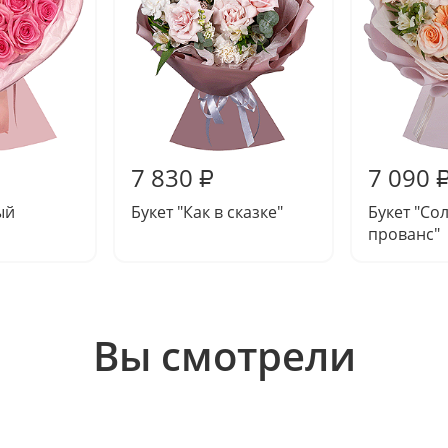
7 830
7 090
₽
ый
Букет "Как в сказке"
Букет "Со
прованс"
Вы смотрели