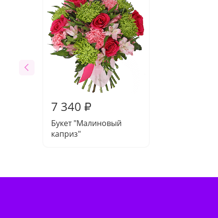
7 340
₽
Букет "Малиновый
каприз"