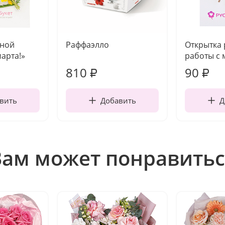
чной
Раффаэлло
Открытка
марта!»
работы с 
810
90
₽
₽
вить
Добавить
Д
Вам может понравитьс