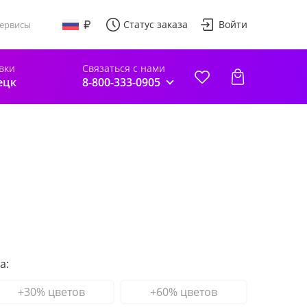
Статус заказа
Войти
ервисы
вки
Связаться с нами
ецк
8-800-333-0905
а:
+30% цветов
+60% цветов