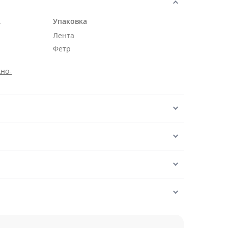
.
Упаковка
Лента
Фетр
но-