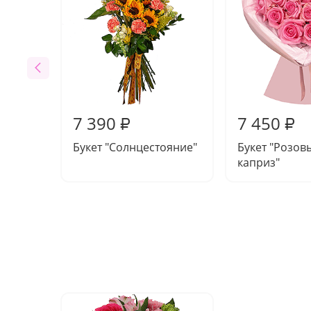
7 390
7 450
₽
₽
Букет "Солнцестояние"
Букет "Розов
каприз"