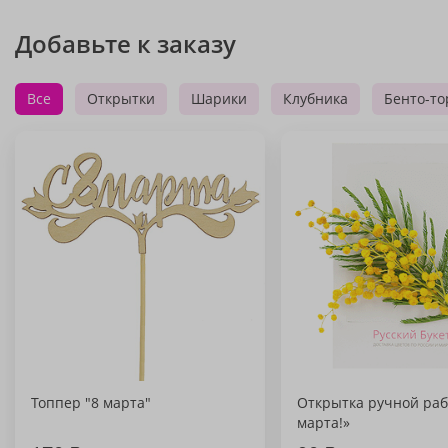
Добавьте к заказу
Все
Открытки
Шарики
Клубника
Бенто-то
Топпер "8 марта"
Открытка ручной раб
марта!»