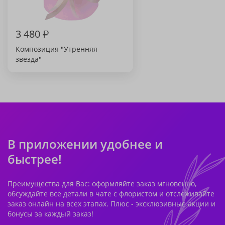
3 480
₽
Композиция "Утренняя
звезда"
В приложении удобнее и
быстрее!
Преимущества для Вас: оформляйте заказ мгновенно,
обсуждайте все детали в чате с флористом и отслеживайте
заказ онлайн на всех этапах. Плюс - эксклюзивные акции и
бонусы за каждый заказ!