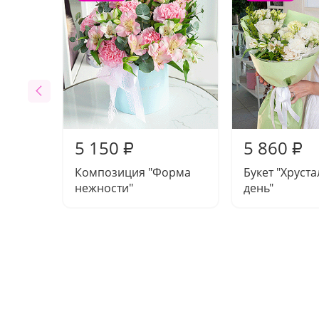
5 150
5 860
₽
₽
Композиция "Форма
Букет "Хруст
нежности"
день"