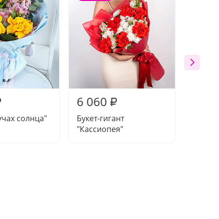
6 060
5 17
₽
₽
учах солнца"
Букет-гигант
Букет 
"Кассиопея"