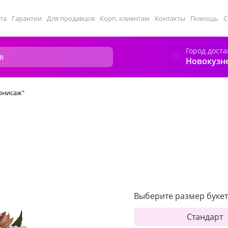
та
Гарантии
Для продавцов
Корп. клиентам
Контакты
Помощь
С
Город доста
Новокузн
рнисаж"
Выберите размер букет
Стандарт