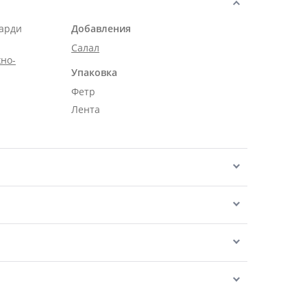
карди
Добавления
Салал
но-
Упаковка
Фетр
Лента