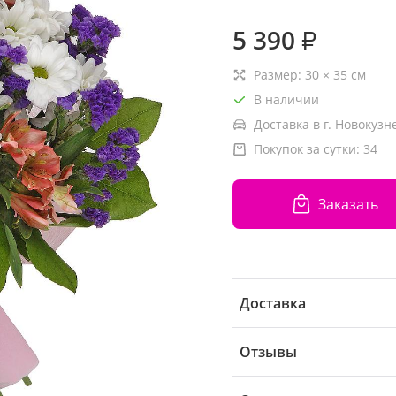
5 390
₽
Размер:
30
×
35
см
В наличии
Доставка в г. Новокузн
Покупок за сутки:
34
Заказать
Доставка
Отзывы