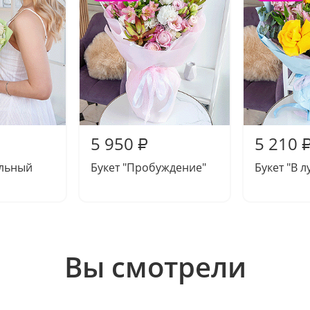
5 950
5 210
₽
альный
Букет "Пробуждение"
Букет "В л
Вы смотрели