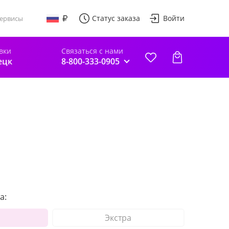
Статус заказа
Войти
ервисы
вки
Связаться с нами
ецк
8-800-333-0905
а:
Экстра