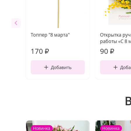
Топпер "8 марта"
Открытка ру
работы «С 8 
170
90
₽
₽
Добавить
Доба
Новинка
Новинка