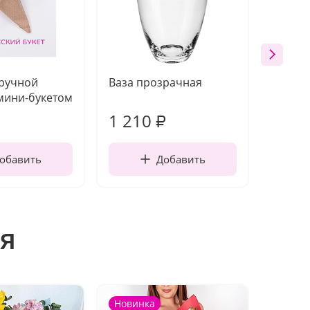
 ручной
Ваза прозрачная
Топпе
мини-букетом
1 210
160
₽
обавить
Добавить
я
Новинка