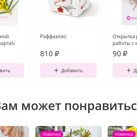
чной
Раффаэлло
Открытка
марта!»
работы с 
810
90
₽
₽
вить
Добавить
Д
Вам может понравитьс
Новинка
Новинка