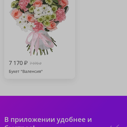
7 170
₽
7 970
₽
Букет "Валенсия"
В приложении удобнее и